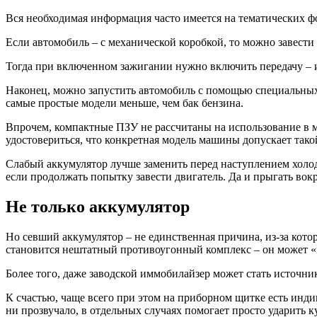
Вся необходимая информация часто имеется на тематических фо
Если автомобиль – с механической коробкой, то можно завести 
Тогда при включенном зажигании нужно включить передачу – и,
Наконец, можно запустить автомобиль с помощью специальных п
самые простые модели меньше, чем бак бензина.
Впрочем, компактные ПЗУ не рассчитаны на использование в 
удостовериться, что конкретная модель машины допускает тако
Слабый аккумулятор лучше заменить перед наступлением холодо
если продолжать попытку завести двигатель. Да и прыгать вок
Не только аккумулятор
Но севший аккумулятор – не единственная причина, из-за котор
становится нештатный противоугонный комплекс – он может «
Более того, даже заводской иммобилайзер может стать источн
К счастью, чаще всего при этом на приборном щитке есть инди
ни прозвучало, в отдельных случаях помогает просто ударить к