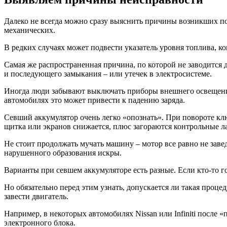
Далеко не всегда можно сразу выяснить причины возникших пол
механических.
В редких случаях может подвести указатель уровня топлива, ко
Самая же распространенная причина, по которой не заводится 
и последующего замыкания – или утечек в электросистеме.
Иногда люди забывают выключать приборы внешнего освещения.
автомобилях это может привести к падению заряда.
Севший аккумулятор очень легко «опознать». При повороте клю
щитка или экранов снижается, плюс загораются контрольные л
Не стоит продолжать мучать машину – мотор все равно не завед
нарушенного образования искры.
Варианты при севшем аккумуляторе есть разные. Если кто-то г
Но обязательно перед этим узнать, допускается ли такая проц
завести двигатель.
Например, в некоторых автомобилях Nissan или Infiniti после
электронного блока.