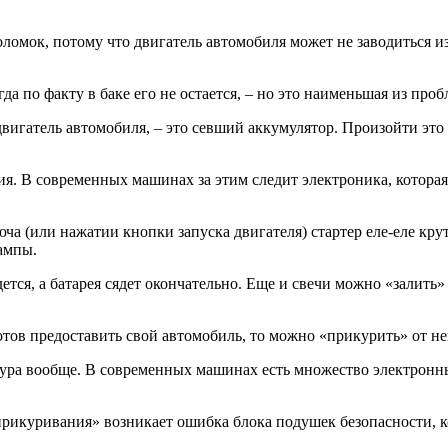
омок, потому что двигатель автомобиля может не заводиться из
гда по факту в баке его не остается, – но это наименьшая из пр
двигатель автомобиля, – это севший аккумулятор. Произойти это
 В современных машинах за этим следит электроника, которая 
ча (или нажатии кнопки запуска двигателя) стартер еле-еле кру
ампы.
ется, а батарея сядет окончательно. Еще и свечи можно «залить»
отов предоставить свой автомобиль, то можно «прикурить» от не
едура вообще. В современных машинах есть множество электронны
 «прикуривания» возникает ошибка блока подушек безопасности, 