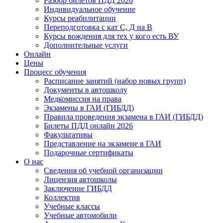
Разбор билетов ПДД 2026
Индивидуальное обучение
Курсы реабилитации
Переподготовка с кат С, Д на В
Курсы вождения для тех у кого есть ВУ
Дополнительные услуги
Онлайн
Цены
Процесс обучения
Расписание занятий (набор новых групп)
Документы в автошколу
Медкомиссия на права
Экзамены в ГАИ (ГИБДД)
Правила проведения экзамена в ГАИ (ГИБДД)
Билеты ПДД онлайн 2026
Факультативы
Представление на экзамене в ГАИ
Подарочные сертификаты
О нас
Сведения об учебной организации
Лицензия автошколы
Заключение ГИБДД
Коллектив
Учебные классы
Учебные автомобили