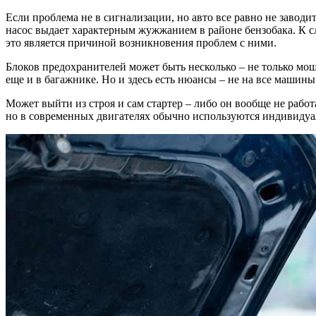
Если проблема не в сигнализации, но авто все равно не заводи
насос выдает характерным жужжанием в районе бензобака. К сло
это является причиной возникновения проблем с ними.
Блоков предохранителей может быть несколько – не только мо
еще и в багажнике. Но и здесь есть нюансы – не на все машин
Может выйти из строя и сам стартер – либо он вообще не работ
но в современных двигателях обычно используются индивидуаль