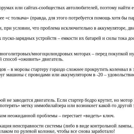
румах или сайтах-сообществах автолюбителей, поэтому найти ее
ее «с толкача» (правда, для этого потребуется помощь хотя бы па
 при условии, что проблема исключительно в аккумуляторе, дви
уско-зарядных устройств – емкости их батарей и силы тока дос
многолитровых/многоцилиндровых моторах – перед покупкой нуж
й способ «оживить» двигатель.
в – в морозы стартеру гораздо сложнее прокрутить коленвал в 
руг машины с проводами или аккумулятором в -20 – удовольстви
ой не заводится двигатель. Если стартер бодро крутит, но мотор
потерять» метку иммобилайзера или возникнет какой-то другой
иком неожиданной проблемы – перестает «видеть» ключ.
кация неисправности системы (либо в виде контрольной лампы, л
улаком по рулевой колонке, чтобы все снова заработало!