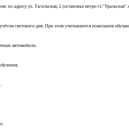
 по адресу ул. Тагильская, 2 (остановка метро ст."Уральская" ж
с учётом светового дня. При этом учитываются пожелания обуча
енные автомобили.
 обучения.
.
е.