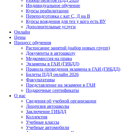
Разбор билетов ПДД 2026
Индивидуальное обучение
Курсы реабилитации
Переподготовка с кат С, Д на В
Курсы вождения для тех у кого есть ВУ
Дополнительные услуги
Онлайн
Цены
Процесс обучения
Расписание занятий (набор новых групп)
Документы в автошколу
Медкомиссия на права
Экзамены в ГАИ (ГИБДД)
Правила проведения экзамена в ГАИ (ГИБДД)
Билеты ПДД онлайн 2026
Факультативы
Представление на экзамене в ГАИ
Подарочные сертификаты
О нас
Сведения об учебной организации
Лицензия автошколы
Заключение ГИБДД
Коллектив
Учебные классы
Учебные автомобили