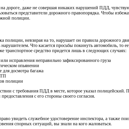
а дороге, даже не совершая никаких нарушений ПДД, чувствуют 
ьзоваться представители дорожного правопорядка. Чтобы избежа
ожной полиции.
 полиции, невзирая на то, нарушает он правила дорожного движ
ь нарушителем. Что касается просьбы покинуть автомобиль, то ее
же транспортное средство придется лишь в следующих случаях:
 или исправления неправильно зафиксированного груза
отическом опьянении
е для досмотра багажа
ДТП
ков полиции
ствии с требования ПДД в месте, которое указал полицейский. 
предоставления с его стороны своего согласия.
раво увидеть служебное удостоверение инспектора, а также пои
овения спорных ситуаций, вы знали на кого жаловаться.