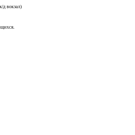
/д вокзал)
ющихся.