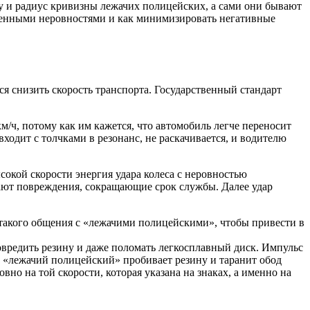
у и радиус кривизны лежачих полицейских, а сами они бывают
ственными неровностями и как минимизировать негативные
я снизить скорость транспорта. Государственный стандарт
/ч, потому как им кажется, что автомобиль легче переносит
входит с толчками в резонанс, не раскачивается, и водителю
сокой скорости энергия удара колеса с неровностью
чают повреждения, сокращающие срок службы. Далее удар
 такого общения с «лежачими полицейскими», чтобы привести в
овредить резину и даже поломать легкосплавный диск. Импульс
о «лежачий полицейский» пробивает резину и таранит обод
о на той скорости, которая указана на знаках, а именно на