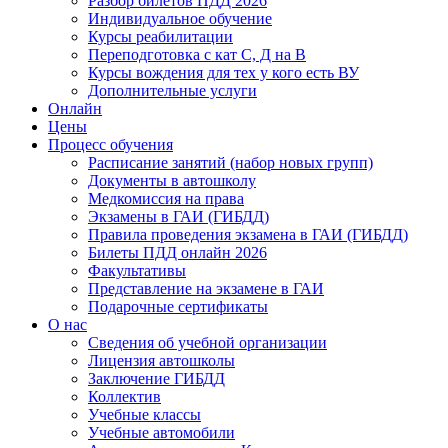
Разбор билетов ПДД 2026
Индивидуальное обучение
Курсы реабилитации
Переподготовка с кат С, Д на В
Курсы вождения для тех у кого есть ВУ
Дополнительные услуги
Онлайн
Цены
Процесс обучения
Расписание занятий (набор новых групп)
Документы в автошколу
Медкомиссия на права
Экзамены в ГАИ (ГИБДД)
Правила проведения экзамена в ГАИ (ГИБДД)
Билеты ПДД онлайн 2026
Факультативы
Представление на экзамене в ГАИ
Подарочные сертификаты
О нас
Сведения об учебной организации
Лицензия автошколы
Заключение ГИБДД
Коллектив
Учебные классы
Учебные автомобили