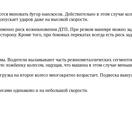
тся миновать бугор наискосок. Действительно в этом случае ко
опускает ударов даже на высокой скорости.
 именно риск возникновения ДТП. При резком маневре можно зад
сторону. Кроме того, при боковых перекатах всегда есть риск за
ма. Водители выламывают часть резинометаллических сегментов,
ую ложбинку колесом, ощущая, что машина в этом случае меньше
грузка на второе колесо многократно возрастает. Подвеска выну
есами одинаково и на небольшой скорости.