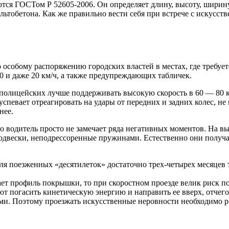
тся ГОСТом Р 52605-2006. Он определяет длину, высоту, ширин
альтобетона. Как же правильно вести себя при встрече с искус
особому распоряжению городских властей в местах, где требуетс
0 и даже 20 км/ч, а также предупреждающих табличек.
полицейских лучше поддерживать высокую скорость в 60 — 80 км
успевает отреагировать на удары от передних и задних колес, не 
нее.
о водитель просто не замечает ряда негативных моментов. На вы
 подвески, неподрессоренные пружинами. Естественно они полу
для поезженных «десятилеток» достаточно трех-четырех месяцев
ает профиль покрышки, то при скоростном проезде велик риск п
ют погасить кинетическую энергию и направить ее вверх, отчег
и. Поэтому проезжать искусственные неровности необходимо ровн