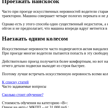
Проезжать наискосок
Часто при проезде искусственных неровностей водители стараю
траектории. Машина совершает четыре пологих переката и не д
Однако есть у этого способа один существенный недостаток, а
обгон и не предполагает, что машина впереди вдруг метнется в 
Наезжать одним колесом
Искусственные неровности часто подвергаются актам вандализ
При проезде многие водители пытаются попасть в эту свободн
Действительно проезд получается более комфортным, но вот на
отчего детали подвески выходят из строя быстрее.
Поэтому лучше встречать искусственную неровность всеми кол
К списку статей
Часто задаваемые вопросы
Сколько стоит обучение?
Стоимость обучения на категорию «B»:
Очное на авто с МКПП – от 31 000 руб.;