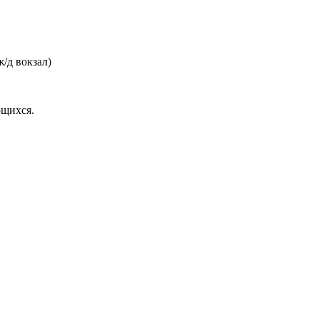
/д вокзал)
ющихся.