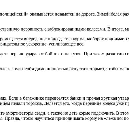
полицейский» оказывается незаметен на дороге. Зимой белая раз
усственную неровность с заблокированными колесами. В итоге, 
ремещается вперед, нос приседает, а корма наоборот поднимает
трицательное ускорение, усиливающее вес.
дает энергию удара в отбойник и на кузов. При таком развитии
 «лежаком» необходимо полностью отпустить тормоз, чтобы ма
иях. Если в багажнике перевозятся банки и прочая хрупкая утв
ием педали тормоза. Делается это, когда передние колеса уже пр
 амортизаторы сзади, а также не дать корме подскочить. В этом
ция. Правда, чтобы научиться приподнимать корму на «лежачем 