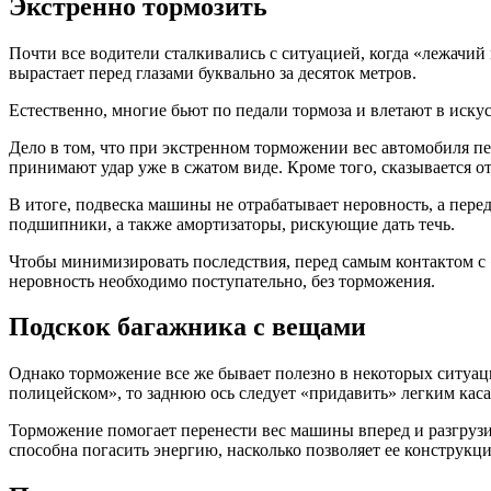
Экстренно тормозить
Почти все водители сталкивались с ситуацией, когда «лежачий 
вырастает перед глазами буквально за десяток метров.
Естественно, многие бьют по педали тормоза и влетают в иск
Дело в том, что при экстренном торможении вес автомобиля пе
принимают удар уже в сжатом виде. Кроме того, сказывается о
В итоге, подвеска машины не отрабатывает неровность, а пере
подшипники, а также амортизаторы, рискующие дать течь.
Чтобы минимизировать последствия, перед самым контактом с
неровность необходимо поступательно, без торможения.
Подскок багажника с вещами
Однако торможение все же бывает полезно в некоторых ситуац
полицейском», то заднюю ось следует «придавить» легким касан
Торможение помогает перенести вес машины вперед и разгрузить
способна погасить энергию, насколько позволяет ее конструк