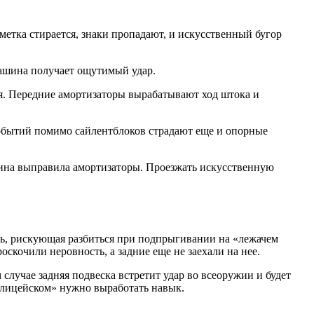
метка стирается, знаки пропадают, и искусственный бугор
машина получает ощутимый удар.
ся. Передние амортизаторы вырабатывают ход штока и
 событий помимо сайлентблоков страдают еще и опорные
шина выправила амортизаторы. Проезжать искусственную
арь, рискующая разбиться при подпрыгивании на «лежачем
оскочили неровность, а задние еще не заехали на нее.
 случае задняя подвеска встретит удар во всеоружии и будет
полицейском» нужно выработать навык.