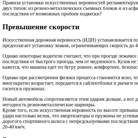
Правила установки искусственных неровностей регламентирую
двух типов: из резино-металлических съемных блоков и из асф
последствия от возможных пробоев подвески?
Превышение скорости
Искусственная дорожная неровность (ИДН) устанавливается по 
предполагает установку знаков, ограничивающих скорость до 4
Однако некоторые водители считают, что при проезде лежачих 
последствия от быстрого проезда, чем от медленного. Кузов не 
кажется, что машина едет по бугру ровнее, комфортнее, безопас
Однако при рассмотрении физики процесса становится ясно, чт
многократно возрастает, передается в сайлентблоки и рычаги
гасится в пружинах.
Новый автомобиль сопротивляется этим ударам дольше, а вот 
негодность резинометаллические шарниры.
Кроме того, если искусственная неровность по высоте превыш
удара настолько велик, что амортизаторы и пружины не успева
дорогого спортивного колеса с непредсказуемыми последствиям
20-40 км/ч.