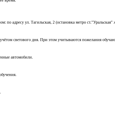
ее время.
 по адресу ул. Тагильская, 2 (остановка метро ст."Уральская" ж
с учётом светового дня. При этом учитываются пожелания обуча
енные автомобили.
 обучения.
.