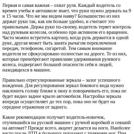
Первая и самая важная – охват руля. Каждый водитель со
времен учебы в автошколе знает, что руки нужно держать на 9
и 15 часов. Что же мы видим наяву? Большинство из них
держат руки так, как им больше удобно, и считают это
правильным. Держа руки по-своему, водитель теряет контроль
над рулевым колесом, особенно при активном его вращении.
Часто можно встретить картину, когда руль держится в одной
руке, другая может быть занята рычагом переключения
передач, телефоном, сигаретой. Тем самым внимание
водителя не сфокусировано полностью на дороге. Те из них,
которые пренебрегают правилами удерживания рулевого
колеса, подвергают большой опасности себя и людей,
находящихся в машине.
Правильно отрегулированные зеркала – залог успешного
вождения. Для регулирования зеркал бокового вида нужно
наклонить голову ближе к окну и поворачивать его, пока не
будет видно заднее крыло автомобиля. Настройка зеркала
впереди осуществляет до тех пор, пока оно не будет на
середине отражения от заднего.
Какие рекомендации получает водитель-новичок,
отучившийся на русской машине с ручной коробкой и севший
на автомат? Прежде всего, акцент делается на ноги. Наиболее
часто после ДТП в больницу попадают с травмами ног. При