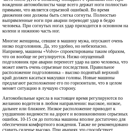
вождении автомобилисты чаще всего держат ноги полностью
прямыми, что является серьезной ошибкой. Во время
движения они должны быть слегка согнуты. Полностью
выпрямленные ноги при аварии переводят удар в бедро
человека. При согнутых ногах удар приходится в основном на
колени и нижнюю часть ног.
Многие женщины, севшие в машину мужа, опускают очень
низко подголовник. Да, это удобно, но небезопасно.
Например, машины «Volvo» спроектированы таким образом,
что он вообще не регулируется. Низко опущенный
подголовник при аварии перенесет удар на шею человека, что
может иметь очень серьезные последствия. Правильное
расположение подголовника – высоко поднятый верхний
край должен касаться макушки головы. Новые машины
предлагают расположение его по горизонтали, что в целом
меняет ситуацию в лучшую сторону.
Автомобильные кресла в настоящее время регулируются по
желанию водителя в любом направлении: высокое, низкое,
дальнее или ближнее. Низкое расположение приводит к
ухудшению видимости на дороге и возникновению серьезных
ошибок. 10-15 см до потолка машины вполне достаточно для
обеспечения комфортного вождения. Также не рекомендовано
ставить сиденье высоко. При авариях это способствует