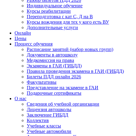
Разбор билетов ПДД 2026
Индивидуальное обучение
Курсы реабилитации
Переподготовка с кат С, Д на В
Курсы вождения для тех у кого есть ВУ
Дополнительные услуги
Онлайн
Цены
Процесс обучения
Расписание занятий (набор новых групп)
Документы в автошколу
Медкомиссия на права
Экзамены в ГАИ (ГИБДД)
Правила проведения экзамена в ГАИ (ГИБДД)
Билеты ПДД онлайн 2026
Факультативы
Представление на экзамене в ГАИ
Подарочные сертификаты
О нас
Сведения об учебной организации
Лицензия автошколы
Заключение ГИБДД
Коллектив
Учебные классы
Учебные автомобили