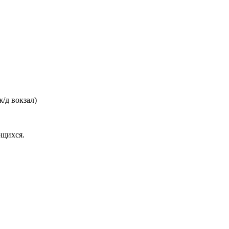
/д вокзал)
ющихся.