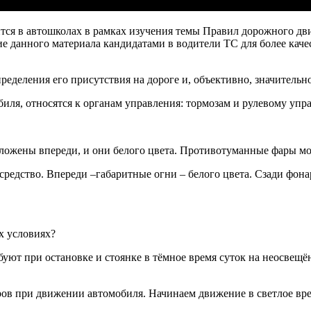
тся в автошколах в рамках изучения темы Правил дорожного д
 данного материала кандидатами в водители ТС для более качес
еделения его присутствия на дороге и, объективно, значительн
иля, относятся к органам управления: тормозам и рулевому уп
оложены впереди, и они белого цвета. Противотуманные фары мо
средство. Впереди –габаритные огни – белого цвета. Сзади фона
х условиях?
ют при остановке и стоянке в тёмное время суток на неосвещён
в при движении автомобиля. Начинаем движение в светлое врем