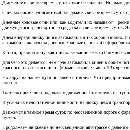
Движение в светлое время суток самое безопасное. Но, даже дн
С целью обозначения автомобиля даже в светлое время суток 
Дневные ходовые огни или, как водители их называют- «ресни
движущегося транспортного средства в светлое время суток. Э
Днём впереди движущийся автомобиль и так хорошо видно. И в 
автомобиля включены дневные ходовые огни, либо фары ближн
Кстати, правила допускают использование вместо ближнего св
Для чего это делается? Чем ярче автомобиль виден в общем п
красного или жёлтого цвета (кроме легковых такси!!!!!), ярко 
Но вдруг на нашем пути появляется тоннель. Что предпринимае
или нет.
Тоннель проехали, продолжаем движение. Потемнело, наступил
В условиях недостаточной видимости на движущемся транспорт
Движемся в тёмное время суток по неосвещённой дороге с фар
нужен.
Продолжаем движение по неосвещённой автотрассе с дальним с