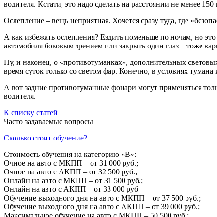
водителя. Кстати, это надо сделать на расстоянии не менее 150
Ослепление – вещь неприятная. Хочется сразу туда, где «безоп
А как избежать ослепления? Ездить поменьше по ночам, но это
автомобиля боковым зрением или закрыть один глаз – тоже вар
Ну, и наконец, о «противотуманках», дополнительных световы
время суток только со светом фар. Конечно, в условиях тумана 
А вот задние противотуманные фонари могут применяться толь
водителя.
К списку статей
Часто задаваемые вопросы
Сколько стоит обучение?
Стоимость обучения на категорию «B»:
Очное на авто с МКПП – от 31 000 руб.;
Очное на авто с АКПП – от 32 500 руб.;
Онлайн на авто с МКПП – от 31 500 руб.;
Онлайн на авто с АКПП – от 33 000 руб.
Обучение выходного дня на авто с МКПП – от 37 500 руб.;
Обучение выходного дня на авто с АКПП – от 39 000 руб.;
Максимальное обучение на авто с МКПП – 50 500 руб.;