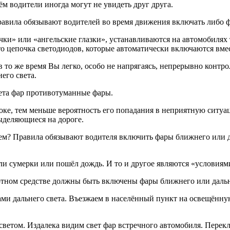
ём водители иногда могут не увидеть друг друга.
правила обязывают водителей во время движения включать либо 
чки» или «ангельские глазки», устанавливаются на автомобилях
то цепочка светодиодов, которые автоматически включаются вмес
то же время Вы легко, особо не напрягаясь, непрерывно контрол
его света.
ета фар противотуманные фары.
отоке, тем меньше вероятность его попадания в неприятную сит
выделяющиеся на дороге.
м? Правила обязывают водителя включить фары ближнего или дал
и сумерки или пошёл дождь. И то и другое являются «условиям
ном средстве должны быть включены фары ближнего или дальнего
ами дальнего света. Въезжаем в населённый пункт на освещённу
ветом. Издалека видим свет фар встречного автомобиля. Перек