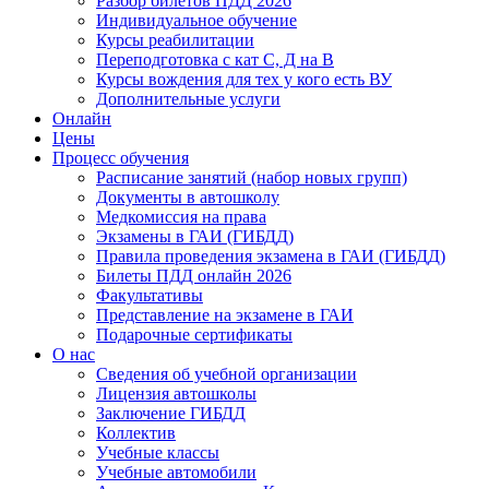
Разбор билетов ПДД 2026
Индивидуальное обучение
Курсы реабилитации
Переподготовка с кат С, Д на В
Курсы вождения для тех у кого есть ВУ
Дополнительные услуги
Онлайн
Цены
Процесс обучения
Расписание занятий (набор новых групп)
Документы в автошколу
Медкомиссия на права
Экзамены в ГАИ (ГИБДД)
Правила проведения экзамена в ГАИ (ГИБДД)
Билеты ПДД онлайн 2026
Факультативы
Представление на экзамене в ГАИ
Подарочные сертификаты
О нас
Сведения об учебной организации
Лицензия автошколы
Заключение ГИБДД
Коллектив
Учебные классы
Учебные автомобили