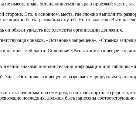
 не имеете права останавливаться на краю проезжей части, так с
вой стороне. Это, в основном, места, где сложно выполнить разв
 не должно быть трамвайных путей. Но только если Вы в населё
дь он обязан увидеть все элементы организации движения.
ветствующих знаков. «Остановка запрещена», «Стоянка запреще
и на проезжей части. Сплошная жёлтая линия запрещает остано
 А именно знаками дополнительной информации или табличками
кой. Знак «Остановка запрещена» разрешает маршрутным транспо
акси с включённым таксометром, и на транспортные средства, ко
перевозящие последних, должны быть нанесены соответствующие 