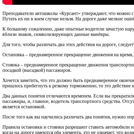
Преподаватели автошколы «Курсант» утверждают, что можно с л
Путать их ни в коем случае нельзя. На дороге даже мелкие оши
К большому сожалению, даже опытные водители зачастую наруш
вблизи знаков, символизирующих данные манёвры.
Для того, чтобы различать два этих действия на дороге, следует
Остановка – преднамеренное прекращение движения на время, н
Стоянка – преднамеренное прекращение движения транспортного
посадкой (высадкой) пассажиров.
Хочется заметить, что это должно быть преднамеренное оконча
пришлось прибегнуть к резкому торможению, то это действие 
Два данных понятия отличаются временем. Если вы прекратили 
пассажиры, и, главное, водитель транспортного средства. Отсу
является остановкой.
После того как вы научились различать два понятия, нужно опр
Правила остановки и стоянки разрешают ставить автомобили на 
когда на дороге имеются оба элемента, это не означает, что в