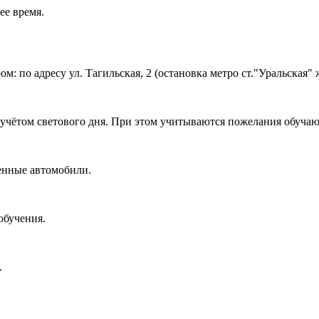
ее время.
 по адресу ул. Тагильская, 2 (остановка метро ст."Уральская" ж
с учётом светового дня. При этом учитываются пожелания обуча
енные автомобили.
 обучения.
.