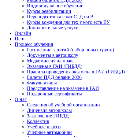
Разбор билетов ПДД 2026
Индивидуальное обучение
Курсы реабилитации
Переподготовка с кат С, Д на В
Курсы вождения для тех у кого есть ВУ
Дополнительные услуги
Онлайн
Цены
Процесс обучения
Расписание занятий (набор новых групп)
Документы в автошколу
Медкомиссия на права
Экзамены в ГАИ (ГИБДД)
Правила проведения экзамена в ГАИ (ГИБДД)
Билеты ПДД онлайн 2026
Факультативы
Представление на экзамене в ГАИ
Подарочные сертификаты
О нас
Сведения об учебной организации
Лицензия автошколы
Заключение ГИБДД
Коллектив
Учебные классы
Учебные автомобили