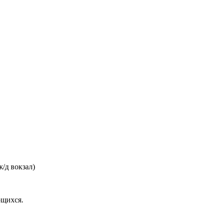
/д вокзал)
ющихся.