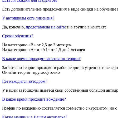
Есть ли скидки для студентов?
Есть дополнительные предложения в виде скидки на обучение 
У автошколы есть лицензия?
Да, конечно,
представлена на сайте
и в группе в контакте
Сроки обучения?
На категорию «B» от 2,5 до 3 месяцев
На категорию «A» и «A1» от 1,5 до 2 месяцев
В какое время проходят занятия по теории?
Занятия по теории проходят в рабочие дни, в утреннее и вечерн
Онлайн-теория - круглосуточно
Где находится автодром?
У нашей автошколы имеется свой собственный большой автодром:
В какое время проходит вождение?
График по вождению составляется совместно с курсантом, но 
Какие машины в Вашем автопарке?