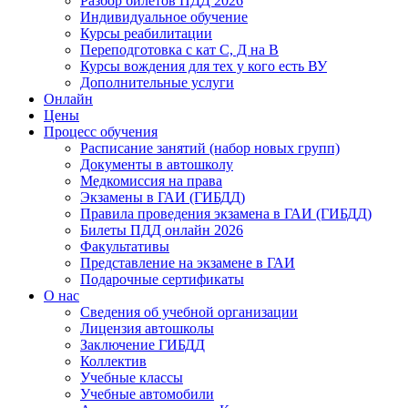
Разбор билетов ПДД 2026
Индивидуальное обучение
Курсы реабилитации
Переподготовка с кат С, Д на В
Курсы вождения для тех у кого есть ВУ
Дополнительные услуги
Онлайн
Цены
Процесс обучения
Расписание занятий (набор новых групп)
Документы в автошколу
Медкомиссия на права
Экзамены в ГАИ (ГИБДД)
Правила проведения экзамена в ГАИ (ГИБДД)
Билеты ПДД онлайн 2026
Факультативы
Представление на экзамене в ГАИ
Подарочные сертификаты
О нас
Сведения об учебной организации
Лицензия автошколы
Заключение ГИБДД
Коллектив
Учебные классы
Учебные автомобили